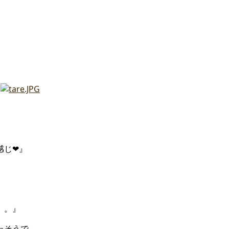
感じ❤』
。。』
たそうで。。。。