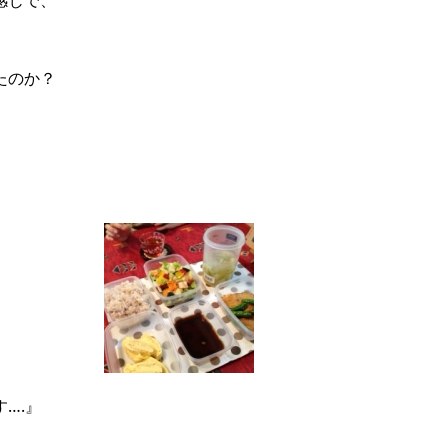
感じで、
たのか？
….』