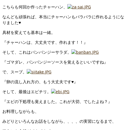
こちらも何回か作ったチャーハン、
なんども頑張れば、本当にチャーハンもパラパラに作れるようにな
りました♥
具材を変えても基本は一緒。
『チャーハンは、大丈夫です、作れます！！』
そして、これはバンバンジーサラダ。
『ゴマダレ、バンバンジーソースを覚えるといいですね』
で、スープ。
『卵の流し入れ方の、もう大丈夫です♥』
そして、最後はエビチリ。
『エビの下処理も覚えました。これが大切、でしたよね？』
お料理しながらも、
みどりといろんなお話をしながら、、、、の実習になるまで、