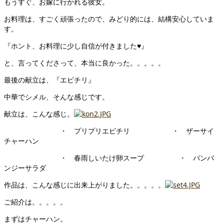
もうすぐ、お嫁に行かれる彼女。
お料理は、すごく頑張ったので、みどり的には、結構安心していま
す。
『ホント、お料理に少し自信が付きました♥』
と、言ってくださって、本当に良かった。。。。。
最後の献立は、『エビチリ』
中華でシメル、そんな感じです。
献立は、こんな感じ。
・ プリプリエビチリ ・ ザーサイ
チャーハン
・ 春雨しいたけ卵スープ ・ バンバ
ンジーサラダ
作品は、こんな感じに出来上がりました。。。。。
ご紹介は。。。。。
まずはチャーハン。