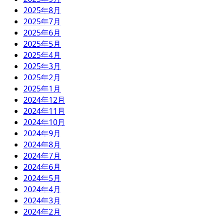
2025年8月
2025年7月
2025年6月
2025年5月
2025年4月
2025年3月
2025年2月
2025年1月
2024年12月
2024年11月
2024年10月
2024年9月
2024年8月
2024年7月
2024年6月
2024年5月
2024年4月
2024年3月
2024年2月