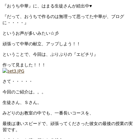
『おうち中華』に、はまる生徒さんが続出中♥
『だって、おうちで作るのは無理って思ってた中華が、ブログ
に・・・・』
というお声が多いみたい☆彡
頑張って中華の献立、アップしよう！！
ということで、今回は、ぷりぷりの『エビチリ』
作って見ました！！！
さて・・・・・
今回のご紹介は。。。
生徒さん、Ｓさん。
みどりのお教室の中でも、一番長いコースを、
最後は凄いスピードで、頑張ってくださった彼女の最後の授業の実
習です。