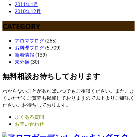
2011年1月
2010年12月
CATEGORY
アロマブログ
(265)
お料理ブログ
(5,709)
新着情報
(139)
未分類
(30)
無料相談お待ちしております
わからないことがあればいつでもご相談ください。また、よ
くいただくご質問も掲載しておりますので以下よりご確認く
ださい。お待ちしております。
よくある質問
お問い合わせ