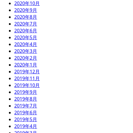
2020年10月
2020年9月
2020年8月
2020年7月
2020年6月
2020年5月
2020年4月
2020年3月
2020年2月
2020年1月
2019年12月
2019年11月
2019年10月
2019年9月
2019年8月
2019年7月
2019年6月
2019年5月
2019年4月