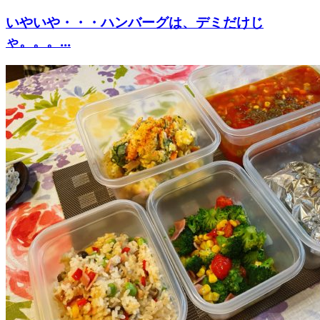
いやいや・・・ハンバーグは、デミだけじ
ゃ。。。...