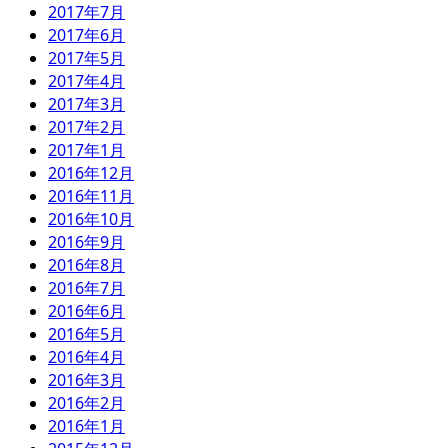
2017年7月
2017年6月
2017年5月
2017年4月
2017年3月
2017年2月
2017年1月
2016年12月
2016年11月
2016年10月
2016年9月
2016年8月
2016年7月
2016年6月
2016年5月
2016年4月
2016年3月
2016年2月
2016年1月