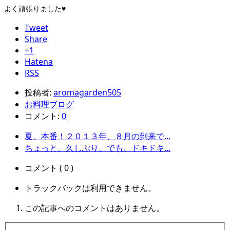
よく頑張りました♥
Tweet
Share
+1
Hatena
RSS
投稿者:
aromagarden505
お料理ブログ
コメント:
0
夏、本番！２０１３年、８月の到来で...
ちょっと、久しぶり、でも、ドキドキ...
コメント ( 0 )
トラックバックは利用できません。
この記事へのコメントはありません。