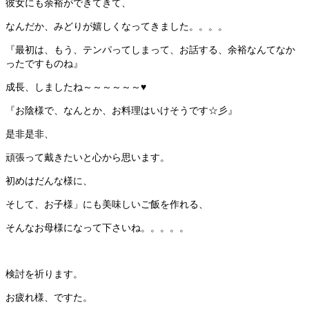
彼女にも余裕ができてきて、
なんだか、みどりが嬉しくなってきました。。。。
『最初は、もう、テンパってしまって、お話する、余裕なんてなか
ったですものね』
成長、しましたね～～～～～～♥
『お陰様で、なんとか、お料理はいけそうです☆彡』
是非是非、
頑張って戴きたいと心から思います。
初めはだんな様に、
そして、お子様」にも美味しいご飯を作れる、
そんなお母様になって下さいね。。。。。
検討を祈ります。
お疲れ様、ですた。