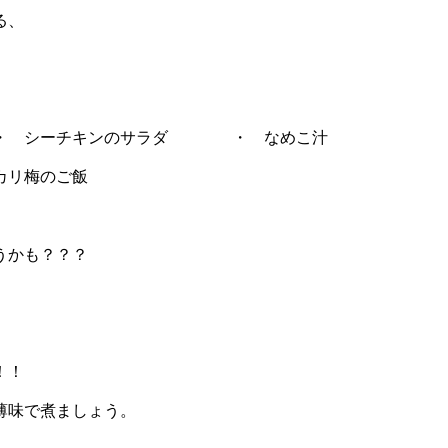
る、
ーチキンのサラダ ・ なめこ汁
梅のご飯
うかも？？？
！！
薄味で煮ましょう。