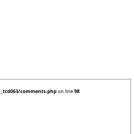
h_tcd063/comments.php
on line
98