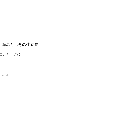
としその生春巻
ャーハン
。。』