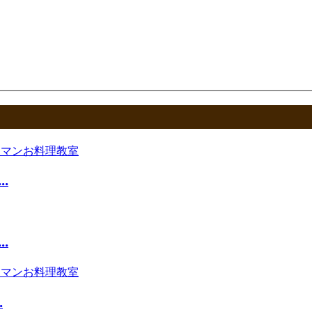
.
.
.