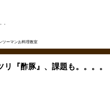
。。
ツリ『酢豚』、課題も。。。。