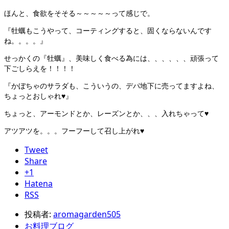
ほんと、食欲をそそる～～～～～って感じで。
『牡蠣もこうやって、コーティングすると、固くならないんです
ね。。。。』
せっかくの『牡蠣』、美味しく食べる為には、、、、、、頑張って
下ごしらえを！！！！
『かぼちゃのサラダも、こういうの、デパ地下に売ってますよね、
ちょっとおしゃれ♥』
ちょっと、アーモンドとか、レーズンとか、、、入れちゃって♥
アツアツを。。。フーフーして召し上がれ♥
Tweet
Share
+1
Hatena
RSS
投稿者:
aromagarden505
お料理ブログ