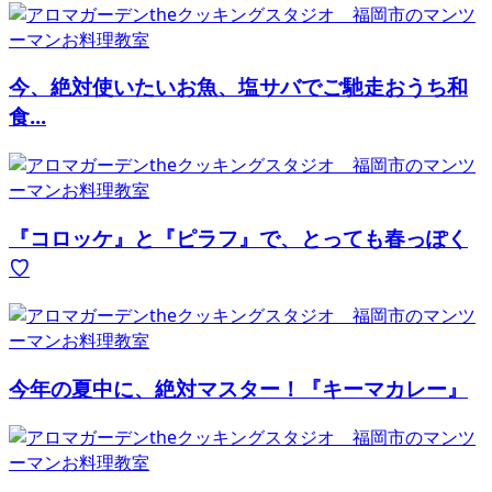
今、絶対使いたいお魚、塩サバでご馳走おうち和
食...
『コロッケ』と『ピラフ』で、とっても春っぽく
♡
今年の夏中に、絶対マスター！『キーマカレー』