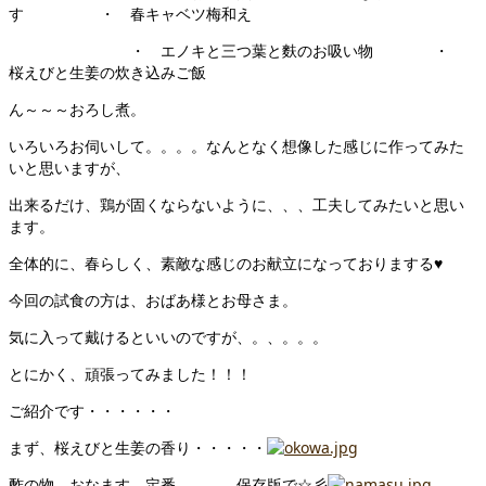
す ・ 春キャベツ梅和え
・ エノキと三つ葉と麩のお吸い物 ・
桜えびと生姜の炊き込みご飯
ん～～～おろし煮。
いろいろお伺いして。。。。なんとなく想像した感じに作ってみた
いと思いますが、
出来るだけ、鶏が固くならないように、、、工夫してみたいと思い
ます。
全体的に、春らしく、素敵な感じのお献立になっておりまする♥
今回の試食の方は、おばあ様とお母さま。
気に入って戴けるといいのですが、。、。。。
とにかく、頑張ってみました！！！
ご紹介です・・・・・・
まず、桜えびと生姜の香り・・・・・
酢の物、おなます、定番。。。。保存版で☆彡