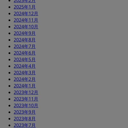
2025年2月
2025年1月
2024年12月
2024年11月
2024年10月
2024年9月
2024年8月
2024年7月
2024年6月
2024年5月
2024年4月
2024年3月
2024年2月
2024年1月
2023年12月
2023年11月
2023年10月
2023年9月
2023年8月
2023年7月