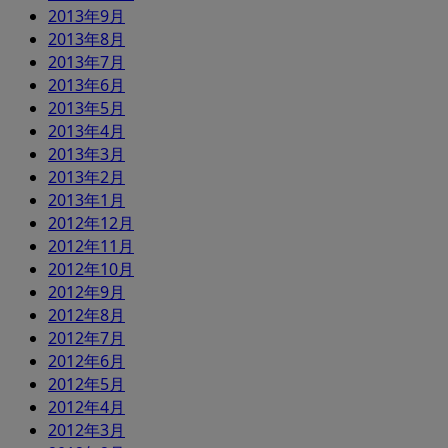
2013年9月
2013年8月
2013年7月
2013年6月
2013年5月
2013年4月
2013年3月
2013年2月
2013年1月
2012年12月
2012年11月
2012年10月
2012年9月
2012年8月
2012年7月
2012年6月
2012年5月
2012年4月
2012年3月