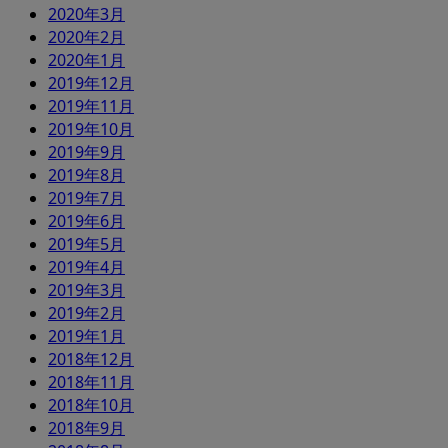
2020年3月
2020年2月
2020年1月
2019年12月
2019年11月
2019年10月
2019年9月
2019年8月
2019年7月
2019年6月
2019年5月
2019年4月
2019年3月
2019年2月
2019年1月
2018年12月
2018年11月
2018年10月
2018年9月