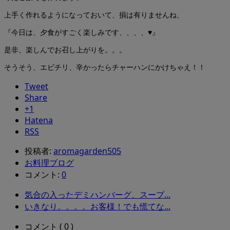
上手く作れるようになっておいて、損は有りませんね、
『今日は、夕食がすごく楽しみです、、、、♥』
是非、楽しんでお召し上がりを。。。
そうそう、エビチリ、辛かったらチャーハンにかけちゃえ！！
Tweet
Share
+1
Hatena
RSS
投稿者:
aromagarden505
お料理ブログ
コメント:
0
気合の入ったデミハンバーグ、スープ...
いきなり。。。。お客様！でも慌てな...
コメント ( 0 )