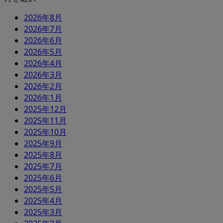
2026年8月
2026年7月
2026年6月
2026年5月
2026年4月
2026年3月
2026年2月
2026年1月
2025年12月
2025年11月
2025年10月
2025年9月
2025年8月
2025年7月
2025年6月
2025年5月
2025年4月
2025年3月