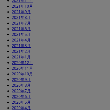
2021年11月
2021年10月
2021年9月
2021年8月
2021年7月
2021年6月
2021年5月
2021年4月
2021年3月
2021年2月
2021年1月
2020年12月
2020年11月
2020年10月
2020年9月
2020年8月
2020年7月
2020年6月
2020年5月
2020年4月