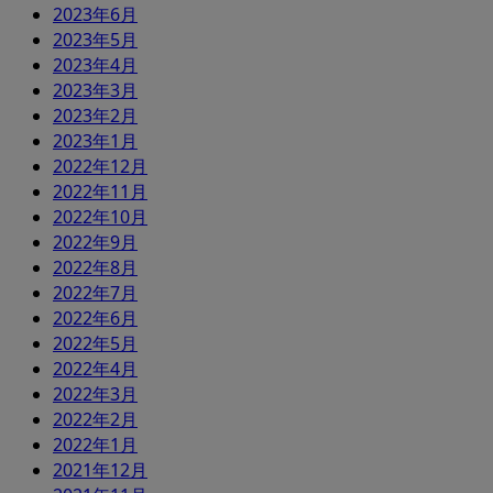
2023年6月
2023年5月
2023年4月
2023年3月
2023年2月
2023年1月
2022年12月
2022年11月
2022年10月
2022年9月
2022年8月
2022年7月
2022年6月
2022年5月
2022年4月
2022年3月
2022年2月
2022年1月
2021年12月