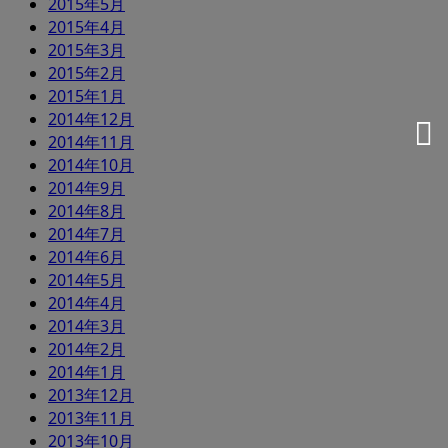
2015年5月
2015年4月
2015年3月
2015年2月
2015年1月
2014年12月
2014年11月
2014年10月
2014年9月
2014年8月
2014年7月
2014年6月
2014年5月
2014年4月
2014年3月
2014年2月
2014年1月
2013年12月
2013年11月
2013年10月