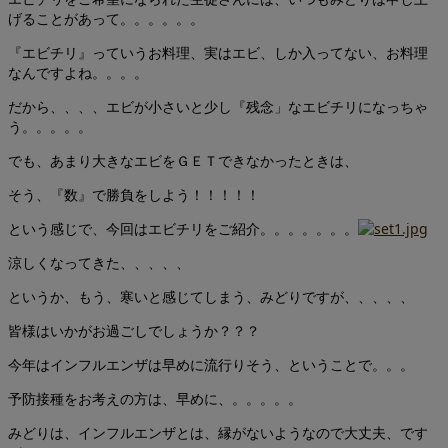
げることがあって。。。。。。
『エビチリ』っていうお料理、実はエビ、しか入ってない、お料理
なんですよね。。。。
だから、、、、エビが小さいと少し『残念」なエビチリになっちゃ
う。。。。。
でも、あまり大きなエビをＧＥＴできなかったときは、
そう、『数』で勝負をしよう！！！！！
という感じで、今回はエビチリをご紹介。。。。。。。
涼しくなってきた、、、、、
というか、もう、寒いと感じてしまう、みどりですが、、、、、
皆様はいかがお過ごしでしょうか？？？
今年はインフルエンザは早めに流行りそう、ということで。。。
予防接種をお考えの方は、早めに、。。。。。
みどりは、インフルエンザとは、縁がないようなので大丈夫、です