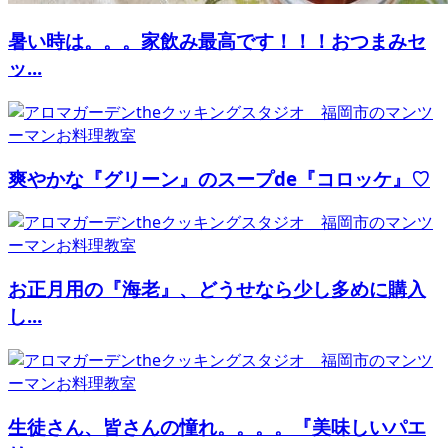
暑い時は。。。家飲み最高です！！！おつまみセ
ッ...
爽やかな『グリーン』のスープde『コロッケ』♡
お正月用の『海老』、どうせなら少し多めに購入
し...
生徒さん、皆さんの憧れ。。。。『美味しいパエ