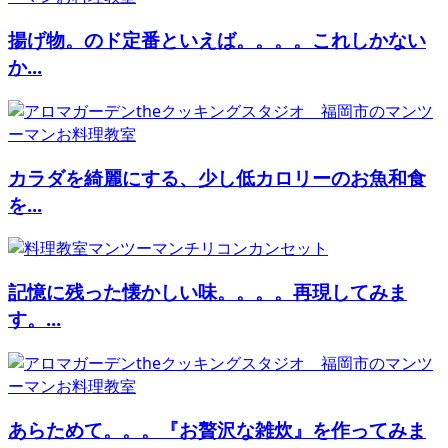
揚げ物。のド定番といえば。。。。これしかない
か...
カラダを綺麗にする、少し低カロリーのお魚和食
を...
記憶に残った懐かしい味。。。。再現してみま
す。...
あらためて。。。『お贅沢な雑炊』を作ってみま