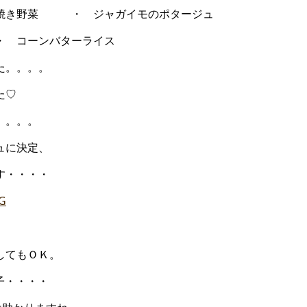
菜 ・ ジャガイモのポタージュ
ーンバターライス
た。。。。
た♡
。。。。
ュに決定、
す・・・・
！！
してもＯＫ。
・・・・