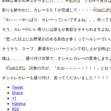
結構な量が出来上がりました。。。
でも作り置きは
彩りも鮮やかに、カレーＳＥＴが完成して・・・・
『わ～～～やっぱり、カレーっていいですよね。。。作って
そう、カレーのいい香りには誰もが食欲をそそられますよね
『思った以上にお野菜が占める割合が多くってヘルシーでい
そうそう、スープ、夏場冷たいバージョンで召し上がる時は
後は。。。。盛り付け次第で、オシャレカレーの変身します
試食の方が、『おお～～～～～！！！』とお
オシャレカレーも盛り付け、送ってくださいました！！！！
Tweet
Share
+1
Hatena
RSS