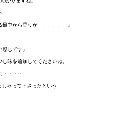
助かりますね。
る最中から香りが。。。。。。』
。
い感じです』
少し味を追加してくださいね。
よ・・・・
っしゃって下さったという