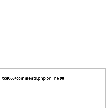
h_tcd063/comments.php
on line
98