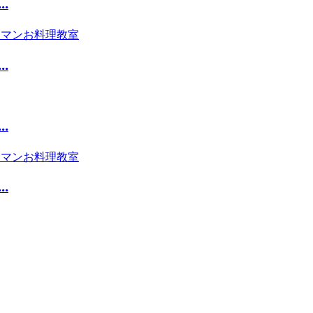
.
.
.
.