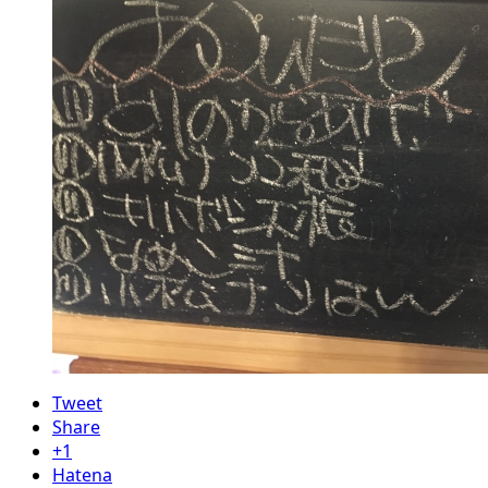
Tweet
Share
+1
Hatena