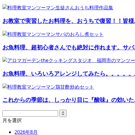
お教室で実習したお料理を、おうちで復習！！皆様..
お魚料理、超初心者さんでも絶対に作れます。サバ..
お魚料理、いろいろアレンジしてみたら。。。。。..
これからの季節は、しっかり目に『酸味』の効いた..
月を選択
2026年8月