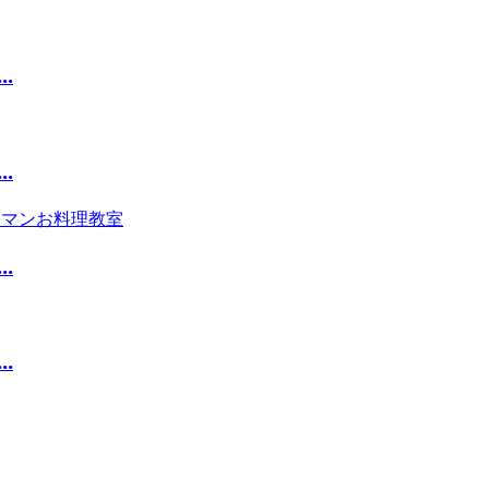
.
.
.
.