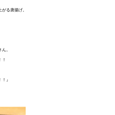
上がる唐揚げ。
さん。
！！
！！』