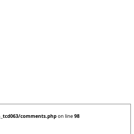
h_tcd063/comments.php
on line
98