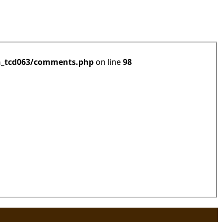
h_tcd063/comments.php
on line
98