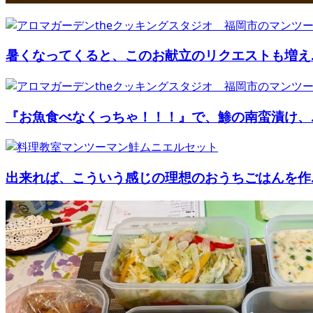
暑くなってくると、このお献立のリクエストも増え..
『お魚食べなくっちゃ！！！』で、鯵の南蛮漬け、..
出来れば、こういう感じの理想のおうちごはんを作..