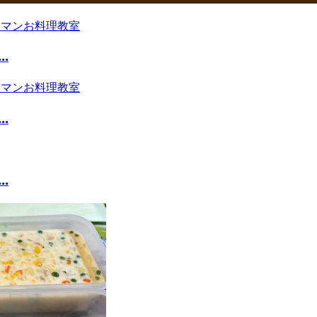
.
.
.