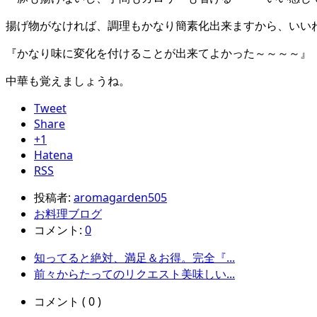
揚げ物がなければ、調理もかなり簡素化出来ますから、いい
『かなり味に変化を付けることが出来てよかった～～～～』
中華も覚えましょうね。
Tweet
Share
+1
Hatena
RSS
投稿者:
aromagarden505
お料理ブログ
コメント:
0
知ってると絶対、満足＆お得。完全『...
前々からたってのリクエスト美味しい...
コメント ( 0 )