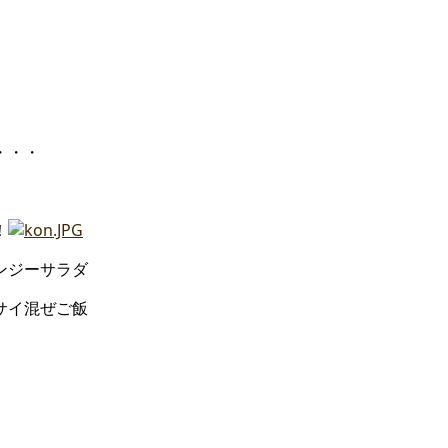
・・・
！
ーサラダ
混ぜご飯