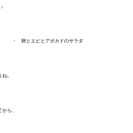
！』
卵とエビとアボカドのサラダ
うね。
てから、