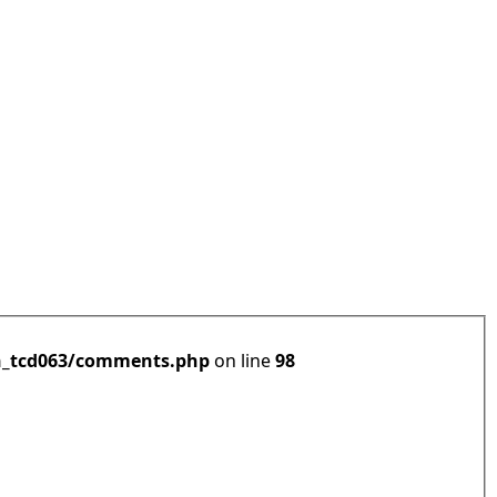
h_tcd063/comments.php
on line
98