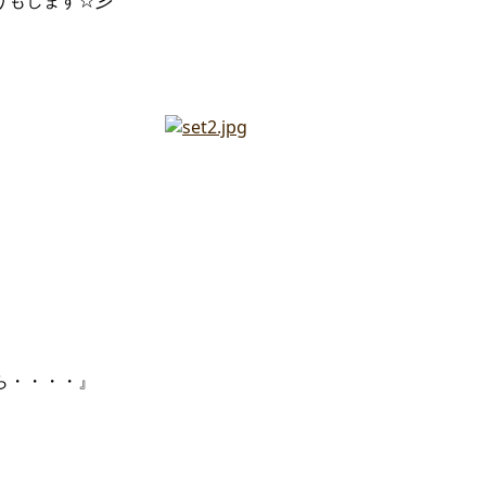
りもします☆彡
ら・・・・』