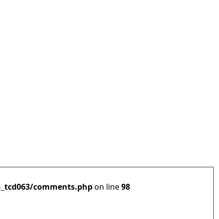
h_tcd063/comments.php
on line
98