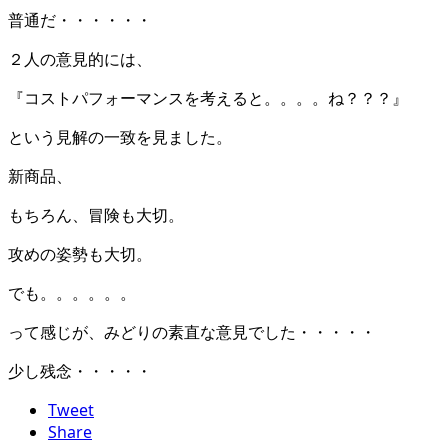
普通だ・・・・・・
２人の意見的には、
『コストパフォーマンスを考えると。。。。ね？？？』
という見解の一致を見ました。
新商品、
もちろん、冒険も大切。
攻めの姿勢も大切。
でも。。。。。。
って感じが、みどりの素直な意見でした・・・・・
少し残念・・・・・
Tweet
Share