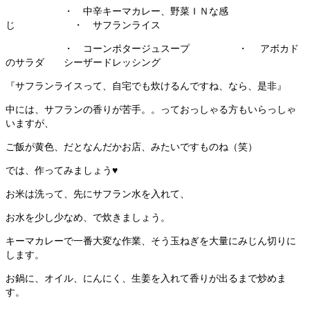
・ 中辛キーマカレー、野菜ＩＮな感
じ ・ サフランライス
・ コーンポタージュスープ ・ アボカド
のサラダ シーザードレッシング
『サフランライスって、自宅でも炊けるんですね、なら、是非』
中には、サフランの香りが苦手。。っておっしゃる方もいらっしゃ
いますが、
ご飯が黄色、だとなんだかお店、みたいですものね（笑）
では、作ってみましょう♥
お米は洗って、先にサフラン水を入れて、
お水を少し少なめ、で炊きましょう。
キーマカレーで一番大変な作業、そう玉ねぎを大量にみじん切りに
します。
お鍋に、オイル、にんにく、生姜を入れて香りが出るまで炒めま
す。