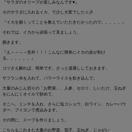
『サラダのオリーブが楽しみなんです♥』
そのサラダに入れるイカ、で少し大変でした☆彡
『イカを捌くってことを教えていただきたかったので。。。。。』
それでは、イカから頑張って見ましょう。
捌きます。
『え～～～～意外！！！こんなに簡単にイカの皮が剥け
る。。。。。。』
コツさえ解れば、簡単です。さっと湯通ししておきます。
サフラン水を入れて、バラーライスを炊き込んで。
大量のみじん切りの「お野菜」、人参、セロリ、しいたけ、玉ねぎ
をにんにくオイルで炒めて、
そこへ、ミンチを入れ、さらに塩コショウ、白ワイン、カレーパウ
ダー、ブイヨンで煮込みます。
その間に、スープを作りましょう。
こちらもこれまた大量のお野菜、茄子、玉ねぎ、じゃがい