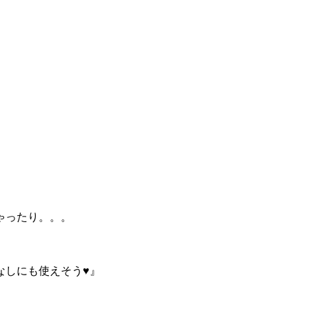
ゃったり。。。
。
なしにも使えそう♥』