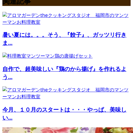
関連記事
暑い夏には。。。そう、『餃子』、ガッツリ行き
ま...
自作で、超美味しい『鶏のから揚げ』を作れるよ
う...
今月、１０月のスタートは・・・やっぱ、美味し
い...