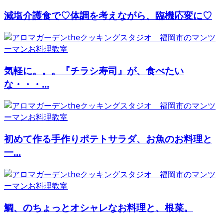
減塩介護食で♡体調を考えながら、臨機応変に♡
気軽に。。。『チラシ寿司』が、食べたい
な・・・...
初めて作る手作りポテトサラダ、お魚のお料理と
一...
鯛、のちょっとオシャレなお料理と、根菜。