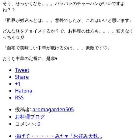
そう、せっかくなら。。。パラパラのチャーハンがいいですよ
ね？？
『酢豚が煮込みとは。。。意外でしたが、これはいいと思います』
どんな豚をチョイスするか？で、お料理の仕方も。。。。変えなく
っちゃ☆彡
『自宅で美味しい中華が戴けるのは。。。素敵です♡』
おうち中華の定番に、是非♥
Tweet
Share
+1
Hatena
RSS
投稿者:
aromagarden505
お料理ブログ
コメント:
0
揚げて・・・・・みた♥『お好み天麩...