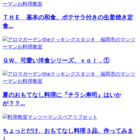
ＴＨＥ 基本の和食、ポテサラ付きの生姜焼き定
食...
ＧＷ、可愛い洋食シリーズ、ｖｏｌ．①
夏のおもてなし料理に『チラシ寿司』はいか
が？？...
ちょっとだけ、おもてなし料理３品、作ってみま
し...