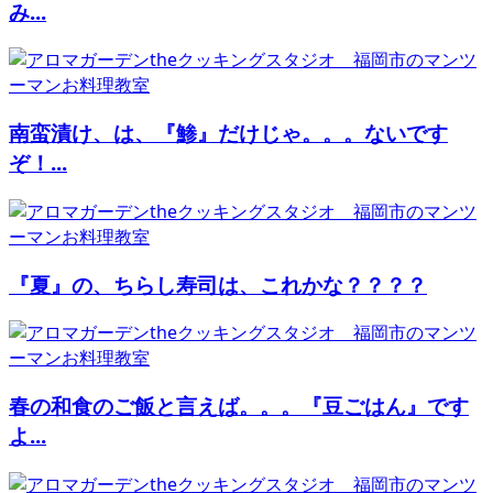
み...
南蛮漬け、は、『鯵』だけじゃ。。。ないです
ぞ！...
『夏』の、ちらし寿司は、これかな？？？？
春の和食のご飯と言えば。。。『豆ごはん』です
よ...