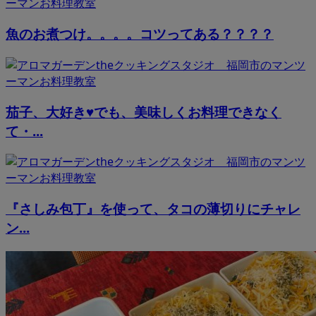
魚のお煮つけ。。。。コツってある？？？？
茄子、大好き♥でも、美味しくお料理できなく
て・...
『さしみ包丁』を使って、タコの薄切りにチャレ
ン...