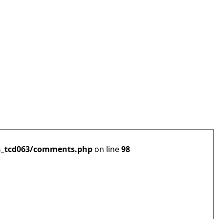
h_tcd063/comments.php
on line
98