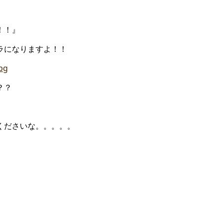
！！』
ラになりますよ！！
？？
くださいな。。。。。