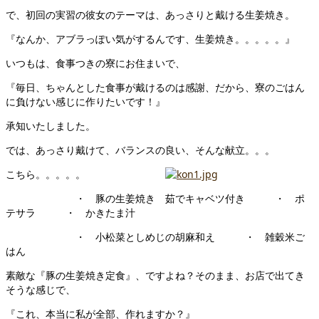
で、初回の実習の彼女のテーマは、あっさりと戴ける生姜焼き。
『なんか、アブラっぽい気がするんです、生姜焼き。。。。。』
いつもは、食事つきの寮にお住まいで、
『毎日、ちゃんとした食事が戴けるのは感謝、だから、寮のごはん
に負けない感じに作りたいです！』
承知いたしました。
では、あっさり戴けて、バランスの良い、そんな献立。。。
こちら。。。。。
・ 豚の生姜焼き 茹でキャベツ付き ・ ポ
テサラ ・ かきたま汁
・ 小松菜としめじの胡麻和え ・ 雑穀米ご
はん
素敵な『豚の生姜焼き定食』、ですよね？そのまま、お店で出てき
そうな感じで、
『これ、本当に私が全部、作れますか？』