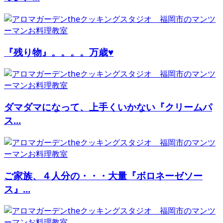
『残り物』。。。。万歳♥
ダマダマになって、上手くいかない『クリームパ
ス...
ご家族、４人分の・・・大量『ボロネーゼソー
ス』...