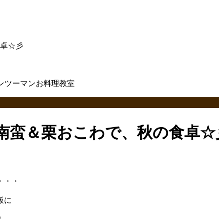
卓☆彡
南蛮＆栗おこわで、秋の食卓☆
・・・
飯に