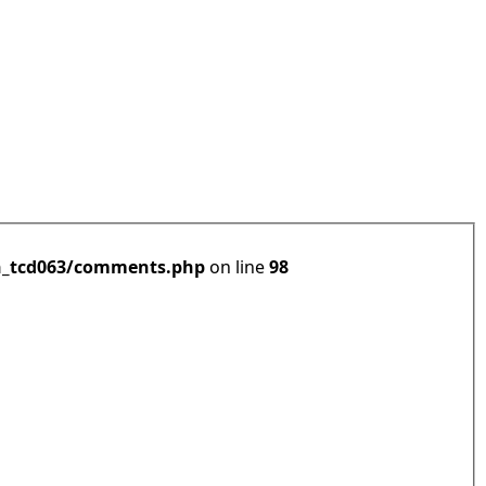
h_tcd063/comments.php
on line
98