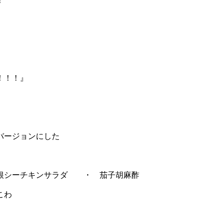
！
！！！』
バージョンにした
チキンサラダ ・ 茄子胡麻酢
こわ