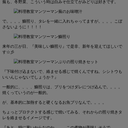
蕪も、冬野菜、こういう時は白みそ仕立てがみどりは好きです。
で。。。。鰤照り、タレを一緒に入れちゃってますが。。。。こぼ
さないように！！！！
来年の三が日、『美味しい鰤照り』で是非、新年を迎えてほしいで
す☆彡
『下味付け込まないで、絡ませる感じで焼くんですね。シシトウも
いいんじゃないでしょうか？』
一般的に、、、、鰤照りは、ブリをつけダレにつけ込んで。。。。
焼くっていうのが一般的。
が、基本的に加熱すると硬くなるお魚ブリなんで。。。。
ちょっとプロテクトする感じで焼いてみる、それからの照り焼きタ
レを絡ませるイメージです。
『あと、特に寒いからなのか。。。この煮物が美味しそうで